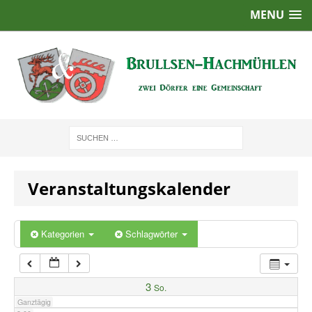
MENU
1:00
2:00
3:00
4:00
Veranstaltungskalender
5:00
6:00
Kategorien
Schlagwörter
7:00
3
So.
Ganztägig