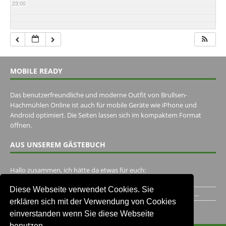
23:00
MOBILE READY
Das benutzerfreundliche und moderne Outfit von Brullsen-
Hachmühlen Online ist auch für mobile Geräte wie iPhone und
Android optimiert. Die Seiten lassen sich im kompaktem Format
öffnen.
AUS UNSEREM GÄSTEBUCH
Hallo zusammen, ich hätte da etwas für euch:
https://www.youtube.com/watch?v=eBAI339HHck Gruß,...
Diese Webseite verwendet Cookies. Sie
Ich habe ein Jahr im Gasthaus Hugo Pape verbracht..Habe ihn...
erklären sich mit der Verwendung von Cookies
Unser Gästebuch besuchen
einverstanden wenn Sie diese Webseite
benutzen.