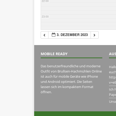
22:00
23:00
3. DEZEMBER 2023
MOBILE READY
AUS
Das benutzerfreundliche und moderne
Hall
Outfit von Brullsen-Hachmühlen Online
euch
ist auch für mobile Geräte wie iPhone
htt
und Android optimiert. Die Seiten
v=eB
lassen sich im kompaktem Format
Ich 
öffnen.
Pape
Uns