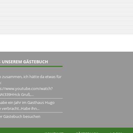
 UNSEREM GÄSTEBUCH
o zusammen, ich hätte da etwas für
:
ps://www.youtube.com/watch?
AI339HHck Gruß,...
habe ein Jahr im Gasthaus Hugo
 verbracht..Habe ihn...
er Gästebuch besuchen