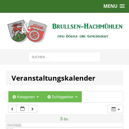
MENU
1:00
2:00
3:00
4:00
Veranstaltungskalender
5:00
6:00
Kategorien
Schlagwörter
7:00
3
So.
Ganztägig