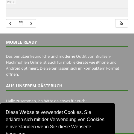
23:00
MOBILE READY
Das benutzerfreundliche und moderne Outfit von Brullsen-
Hachmühlen Online ist auch für mobile Geräte wie iPhone und
Android optimiert. Die Seiten lassen sich im kompaktem Format
öffnen.
AUS UNSEREM GÄSTEBUCH
Hallo zusammen, ich hätte da etwas für euch:
https://www.youtube.com/watch?v=eBAI339HHck Gruß,...
Diese Webseite verwendet Cookies. Sie
Ich habe ein Jahr im Gasthaus Hugo Pape verbracht..Habe ihn...
erklären sich mit der Verwendung von Cookies
Unser Gästebuch besuchen
einverstanden wenn Sie diese Webseite
benutzen.