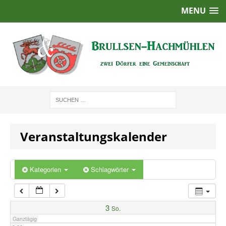
MENU
1:00
2:00
3:00
4:00
Veranstaltungskalender
5:00
6:00
Kategorien
Schlagwörter
7:00
3
So.
Ganztägig