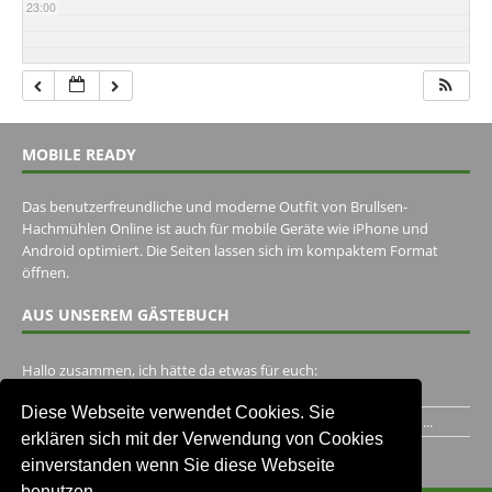
23:00
MOBILE READY
Das benutzerfreundliche und moderne Outfit von Brullsen-
Hachmühlen Online ist auch für mobile Geräte wie iPhone und
Android optimiert. Die Seiten lassen sich im kompaktem Format
öffnen.
AUS UNSEREM GÄSTEBUCH
Hallo zusammen, ich hätte da etwas für euch:
https://www.youtube.com/watch?v=eBAI339HHck Gruß,...
Diese Webseite verwendet Cookies. Sie
Ich habe ein Jahr im Gasthaus Hugo Pape verbracht..Habe ihn...
erklären sich mit der Verwendung von Cookies
Unser Gästebuch besuchen
einverstanden wenn Sie diese Webseite
benutzen.