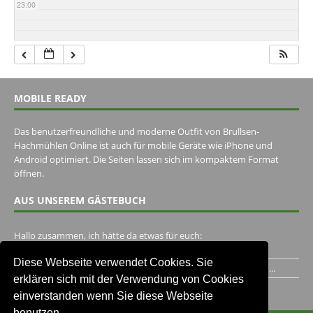
23:00
MOBILE READY
Das benutzerfreundliche und moderne Outfit von Brullsen-
Hachmühlen Online ist auch für mobile Geräte wie iPhone und
Android optimiert. Die Seiten lassen sich im kompaktem Format
öffnen.
AUS UNSEREM GÄSTEBUCH
Hallo zusammen, ich hätte da etwas für euch:
https://www.youtube.com/watch?v=eBAI339HHck Gruß,...
Diese Webseite verwendet Cookies. Sie
Ich habe ein Jahr im Gasthaus Hugo Pape verbracht..Habe ihn...
erklären sich mit der Verwendung von Cookies
Unser Gästebuch besuchen
einverstanden wenn Sie diese Webseite
benutzen.