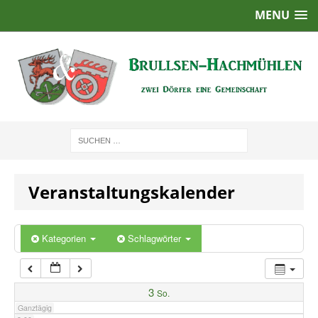
MENU
1:00
2:00
3:00
4:00
Veranstaltungskalender
5:00
6:00
Kategorien
Schlagwörter
7:00
3
So.
Ganztägig