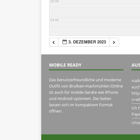
22:00
23:00
3. DEZEMBER 2023
MOBILE READY
AUS
Das benutzerfreundliche und moderne
Hall
Outfit von Brullsen-Hachmühlen Online
euch
ist auch für mobile Geräte wie iPhone
htt
und Android optimiert. Die Seiten
v=eB
lassen sich im kompaktem Format
Ich 
öffnen.
Pape
Uns