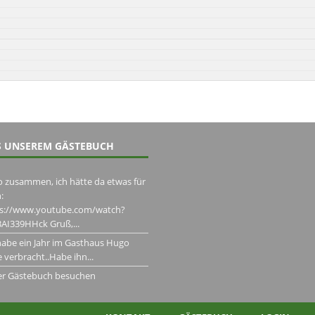
 UNSEREM GÄSTEBUCH
o zusammen, ich hätte da etwas für
:
ps://www.youtube.com/watch?
AI339HHck Gruß,...
habe ein Jahr im Gasthaus Hugo
 verbracht..Habe ihn...
er Gästebuch besuchen