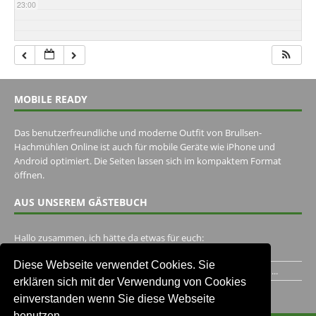
23:00
MOBILE READY
Das benutzerfreundliche und moderne Outfit von Brullsen-
Hachmühlen Online ist auch für mobile Geräte wie iPhone und
Android optimiert. Die Seiten lassen sich im kompaktem Format
öffnen.
AUS UNSEREM GÄSTEBUCH
Hallo zusammen, ich hätte da etwas für euch:
https://www.youtube.com/watch?v=eBAI339HHck Gruß,...
Diese Webseite verwendet Cookies. Sie
Ich habe ein Jahr im Gasthaus Hugo Pape verbracht..Habe ihn...
erklären sich mit der Verwendung von Cookies
Unser Gästebuch besuchen
einverstanden wenn Sie diese Webseite
benutzen.