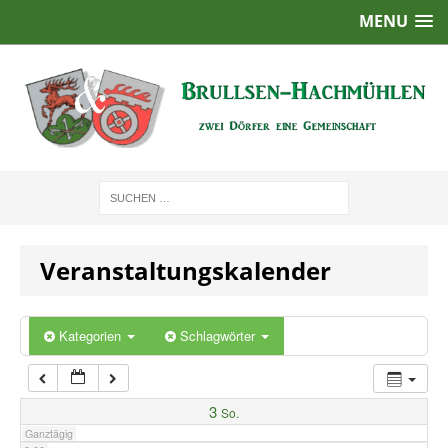
MENU
1:00
2:00
3:00
4:00
Veranstaltungskalender
5:00
6:00
Kategorien
Schlagwörter
7:00
3
So.
Ganztägig