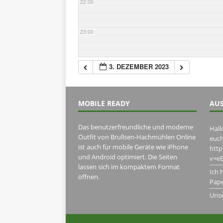
22:00
23:00
3. DEZEMBER 2023
MOBILE READY
AUS
Das benutzerfreundliche und moderne
Hall
Outfit von Brullsen-Hachmühlen Online
euch
ist auch für mobile Geräte wie iPhone
htt
und Android optimiert. Die Seiten
v=eB
lassen sich im kompaktem Format
Ich 
öffnen.
Pape
Uns