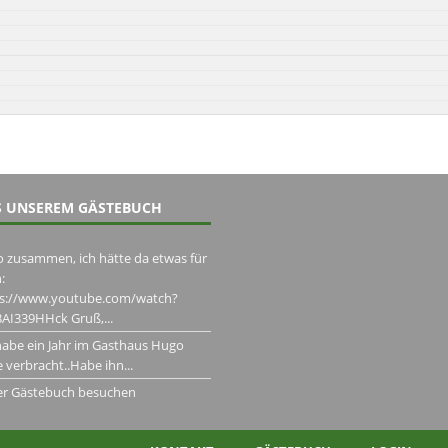
 UNSEREM GÄSTEBUCH
o zusammen, ich hätte da etwas für
:
ps://www.youtube.com/watch?
AI339HHck Gruß,...
habe ein Jahr im Gasthaus Hugo
 verbracht..Habe ihn...
er Gästebuch besuchen