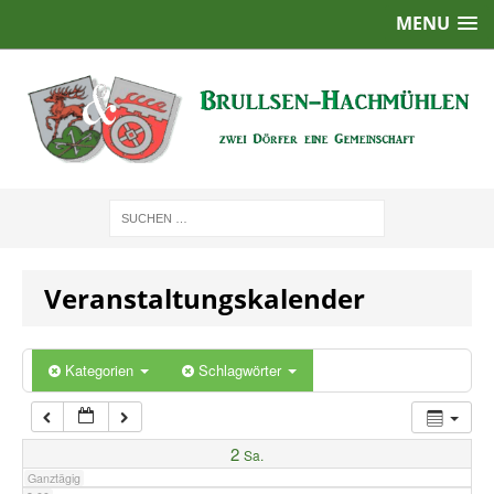
MENU
1:00
2:00
3:00
4:00
Veranstaltungskalender
5:00
6:00
Kategorien
Schlagwörter
7:00
2
Sa.
Ganztägig