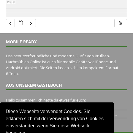
23:00
MOBILE READY
Das benutzerfreundliche und moderne Outfit von Brullsen-
Hachmühlen Online ist auch für mobile Geräte wie iPhone und
Android optimiert. Die Seiten lassen sich im kompaktem Format
öffnen.
AUS UNSEREM GÄSTEBUCH
Hallo zusammen, ich hätte da etwas für euch:
https://www.youtube.com/watch?v=eBAI339HHck Gruß,...
Diese Webseite verwendet Cookies. Sie
Ich habe ein Jahr im Gasthaus Hugo Pape verbracht..Habe ihn...
erklären sich mit der Verwendung von Cookies
Unser Gästebuch besuchen
einverstanden wenn Sie diese Webseite
benutzen.