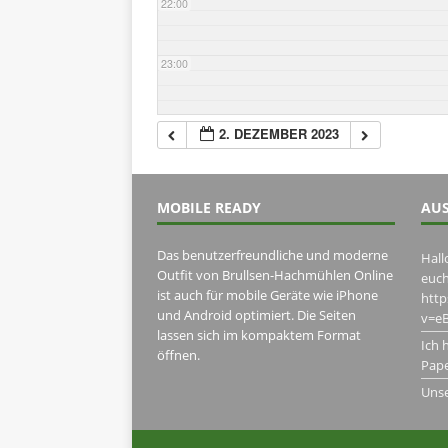
22:00
23:00
2. DEZEMBER 2023
MOBILE READY
AUS
Das benutzerfreundliche und moderne
Hall
Outfit von Brullsen-Hachmühlen Online
euch
ist auch für mobile Geräte wie iPhone
htt
und Android optimiert. Die Seiten
v=eB
lassen sich im kompaktem Format
Ich 
öffnen.
Pape
Uns