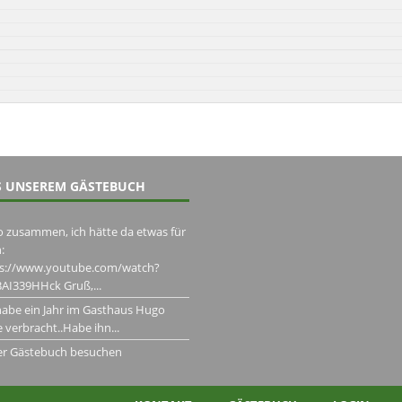
 UNSEREM GÄSTEBUCH
o zusammen, ich hätte da etwas für
:
ps://www.youtube.com/watch?
AI339HHck Gruß,...
habe ein Jahr im Gasthaus Hugo
 verbracht..Habe ihn...
er Gästebuch besuchen