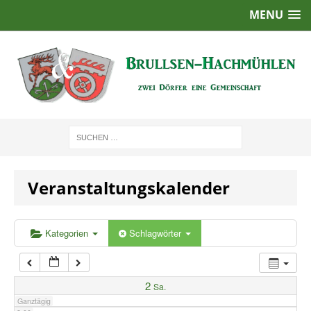
MENU
1:00
2:00
3:00
4:00
Veranstaltungskalender
5:00
6:00
Kategorien
Schlagwörter
7:00
2
Sa.
Ganztägig