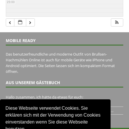
23:00
MOBILE READY
Das benutzerfreundliche und moderne Outfit von Brullsen-
Hachmühlen Online ist auch für mobile Geräte wie iPhone und
Android optimiert. Die Seiten lassen sich im kompaktem Format
öffnen.
AUS UNSEREM GÄSTEBUCH
Hallo zusammen, ich hätte da etwas für euch:
https://www.youtube.com/watch?v=eBAI339HHck Gruß,...
Diese Webseite verwendet Cookies. Sie
Ich habe ein Jahr im Gasthaus Hugo Pape verbracht..Habe ihn...
erklären sich mit der Verwendung von Cookies
Unser Gästebuch besuchen
einverstanden wenn Sie diese Webseite
benutzen.