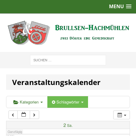
MENU
1:00
2:00
3:00
4:00
Veranstaltungskalender
5:00
6:00
Kategorien
Schlagwörter
7:00
2
Sa.
Ganztägig