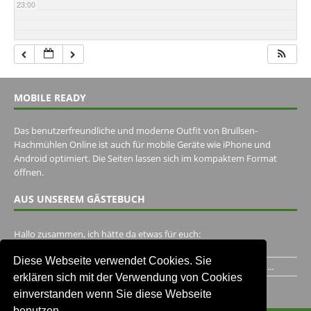
23:00
MOBILE READY
Das benutzerfreundliche und moderne Outfit von Brullsen-
Hachmühlen Online ist auch für mobile Geräte wie iPhone und
Android optimiert. Die Seiten lassen sich im kompaktem Format
öffnen.
AUS UNSEREM GÄSTEBUCH
Hallo zusammen, ich hätte da etwas für euch:
https://www.youtube.com/watch?v=eBAI339HHck Gruß,...
Diese Webseite verwendet Cookies. Sie
Ich habe ein Jahr im Gasthaus Hugo Pape verbracht..Habe ihn...
erklären sich mit der Verwendung von Cookies
Unser Gästebuch besuchen
einverstanden wenn Sie diese Webseite
benutzen.