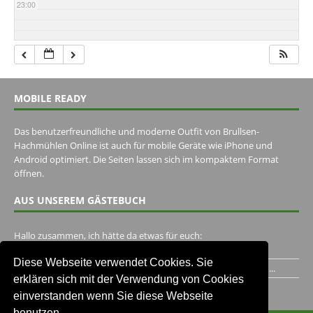
23:00
MOBILE READY
Das benutzerfreundliche und moderne Outfit von Brullsen-
Hachmühlen Online ist auch für mobile Geräte wie iPhone und
Android optimiert. Die Seiten lassen sich im kompaktem Format
öffnen.
AUS UNSEREM GÄSTEBUCH
Hallo zusammen, ich hätte da etwas für euch:
https://www.youtube.com/watch?v=eBAI339HHck Gruß,...
Diese Webseite verwendet Cookies. Sie
Ich habe ein Jahr im Gasthaus Hugo Pape verbracht..Habe ihn...
erklären sich mit der Verwendung von Cookies
Unser Gästebuch besuchen
einverstanden wenn Sie diese Webseite
benutzen.