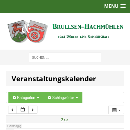
MENU
1:00
2:00
3:00
4:00
Veranstaltungskalender
5:00
6:00
Kategorien
Schlagwörter
7:00
2
Sa.
Ganztägig