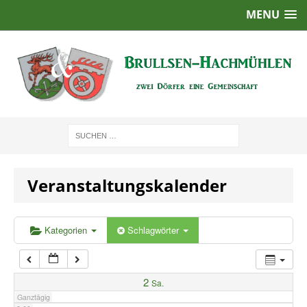
MENU
1:00
2:00
3:00
4:00
Veranstaltungskalender
5:00
6:00
Kategorien
Schlagwörter
7:00
2
Sa.
Ganztägig