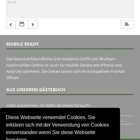
23:00
MOBILE READY
Das benutzerfreundliche und moderne Outfit von Brullsen-
Hachmühlen Online ist auch für mobile Geräte wie iPhone und
Android optimiert. Die Seiten lassen sich im kompaktem Format
öffnen.
AUS UNSEREM GÄSTEBUCH
Hallo zusammen, ich hätte da etwas für euch:
https://www.youtube.com/watch?v=eBAI339HHck Gruß,...
Diese Webseite verwendet Cookies. Sie
Ich habe ein Jahr im Gasthaus Hugo Pape verbracht..Habe ihn...
erklären sich mit der Verwendung von Cookies
Unser Gästebuch besuchen
einverstanden wenn Sie diese Webseite
benutzen.