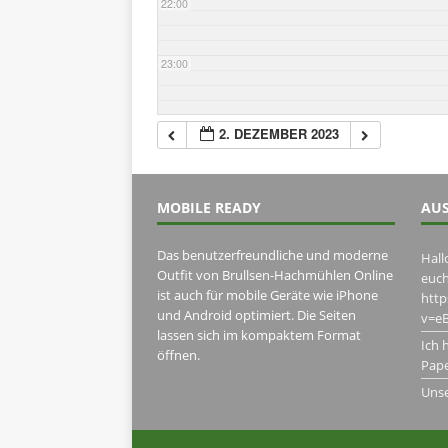
22:00
23:00
2. DEZEMBER 2023
MOBILE READY
AUS
Das benutzerfreundliche und moderne
Hall
Outfit von Brullsen-Hachmühlen Online
euch
ist auch für mobile Geräte wie iPhone
htt
und Android optimiert. Die Seiten
v=eB
lassen sich im kompaktem Format
Ich 
öffnen.
Pape
Uns