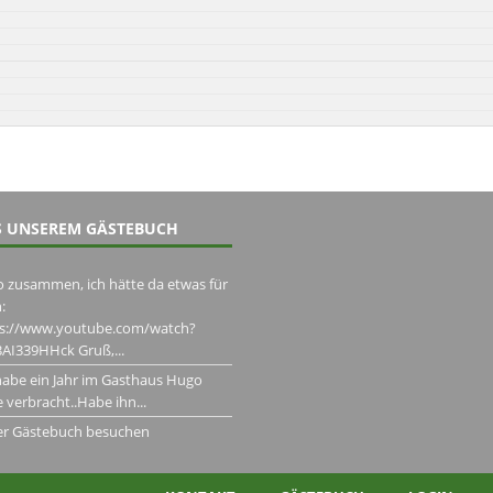
 UNSEREM GÄSTEBUCH
o zusammen, ich hätte da etwas für
:
ps://www.youtube.com/watch?
AI339HHck Gruß,...
habe ein Jahr im Gasthaus Hugo
 verbracht..Habe ihn...
er Gästebuch besuchen