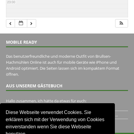
23:00
MOBILE READY
Das benutzerfreundliche und moderne Outfit von Brullsen-
Hachmühlen Online ist auch für mobile Geräte wie iPhone und
Android optimiert. Die Seiten lassen sich im kompaktem Format
öffnen.
AUS UNSEREM GÄSTEBUCH
Hallo zusammen, ich hätte da etwas für euch:
https://www.youtube.com/watch?v=eBAI339HHck Gruß,...
Diese Webseite verwendet Cookies. Sie
Ich habe ein Jahr im Gasthaus Hugo Pape verbracht..Habe ihn...
erklären sich mit der Verwendung von Cookies
Unser Gästebuch besuchen
einverstanden wenn Sie diese Webseite
benutzen.