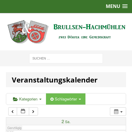
MENU
1:00
2:00
3:00
4:00
Veranstaltungskalender
5:00
6:00
Kategorien
Schlagwörter
7:00
2
Sa.
Ganztägig