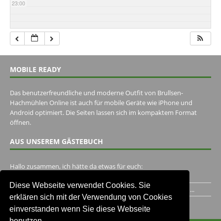
23:00
MOBILE READY
Das benutzerfreundliche und moderne Outfit von Brullsen-
Hachmühlen Online ist auch für mobile Geräte wie iPhone und
Android optimiert. Die Seiten lassen sich im kompaktem Format
öffnen.
AUS UNSEREM GÄSTEBUCH
Hallo zusammen, ich hätte da etwas für euch:
https://www.youtube.com/watch?v=eBAI339HHck Gruß,...
Diese Webseite verwendet Cookies. Sie
Ich habe ein Jahr im Gasthaus Hugo Pape verbracht..Habe ihn...
erklären sich mit der Verwendung von Cookies
Unser Gästebuch besuchen
einverstanden wenn Sie diese Webseite
benutzen.