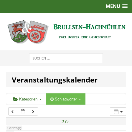
MENU
1:00
2:00
3:00
4:00
Veranstaltungskalender
5:00
6:00
Kategorien
Schlagwörter
7:00
2
Sa.
Ganztägig