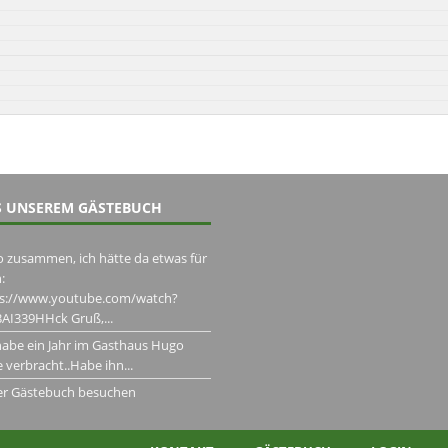
 UNSEREM GÄSTEBUCH
o zusammen, ich hätte da etwas für
:
ps://www.youtube.com/watch?
AI339HHck Gruß,...
habe ein Jahr im Gasthaus Hugo
 verbracht..Habe ihn...
er Gästebuch besuchen