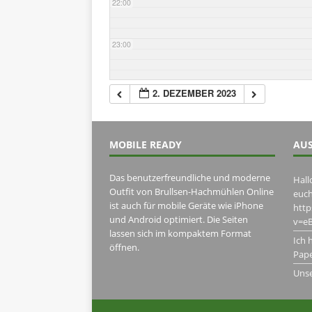
22:00
23:00
2. DEZEMBER 2023
MOBILE READY
AUS
Das benutzerfreundliche und moderne
Hall
Outfit von Brullsen-Hachmühlen Online
euch
ist auch für mobile Geräte wie iPhone
htt
und Android optimiert. Die Seiten
v=eB
lassen sich im kompaktem Format
Ich 
öffnen.
Pape
Uns