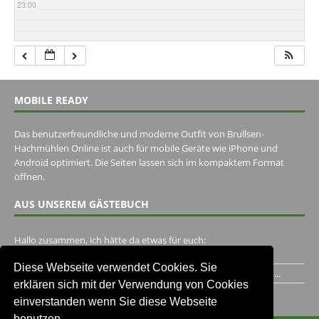
23:00
MOBILE READY
Das benutzerfreundliche und moderne Outfit von Brullsen-
Hachmühlen Online ist auch für mobile Geräte wie iPhone und
Android optimiert. Die Seiten lassen sich im kompaktem Format
öffnen.
AUS UNSEREM GÄSTEBUCH
Hallo zusammen, ich hätte da etwas für euch:
https://www.youtube.com/watch?v=eBAI339HHck Gruß,...
Diese Webseite verwendet Cookies. Sie
Ich habe ein Jahr im Gasthaus Hugo Pape verbracht..Habe ihn...
erklären sich mit der Verwendung von Cookies
Unser Gästebuch besuchen
einverstanden wenn Sie diese Webseite
benutzen.