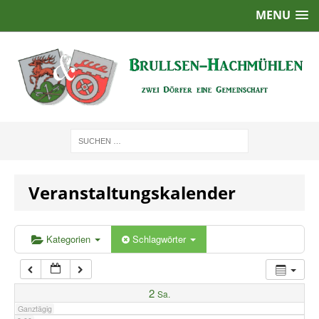
MENU
1:00
2:00
3:00
4:00
Veranstaltungskalender
5:00
6:00
Kategorien
Schlagwörter
7:00
2
Sa.
Ganztägig