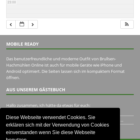
23:00
MOBILE READY
Das benutzerfreundliche und moderne Outfit von Brullsen-
Hachmühlen Online ist auch für mobile Geräte wie iPhone und
Android optimiert. Die Seiten lassen sich im kompaktem Format
öffnen.
AUS UNSEREM GÄSTEBUCH
Hallo zusammen, ich hätte da etwas für euch:
https://www.youtube.com/watch?v=eBAI339HHck Gruß,...
Diese Webseite verwendet Cookies. Sie
Ich habe ein Jahr im Gasthaus Hugo Pape verbracht..Habe ihn...
erklären sich mit der Verwendung von Cookies
Unser Gästebuch besuchen
einverstanden wenn Sie diese Webseite
benutzen.