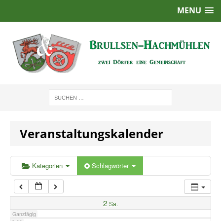
MENU
1:00
2:00
3:00
4:00
Veranstaltungskalender
5:00
6:00
Kategorien
Schlagwörter
7:00
2
Sa.
Ganztägig