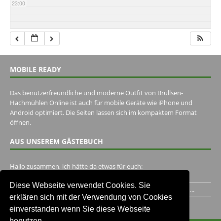
23:00
MOBILE READY
Das benutzerfreundliche und moderne Outfit von Brullsen-
Hachmühlen Online ist auch für mobile Geräte wie iPhone und
Android optimiert. Die Seiten lassen sich im kompaktem Format
öffnen.
AUS UNSEREM GÄSTEBUCH
Hallo zusammen, ich hätte da etwas für euch:
https://www.youtube.com/watch?v=eBAI339HHck Gruß,...
Diese Webseite verwendet Cookies. Sie
Ich habe ein Jahr im Gasthaus Hugo Pape verbracht..Habe ihn...
erklären sich mit der Verwendung von Cookies
Unser Gästebuch besuchen
einverstanden wenn Sie diese Webseite
benutzen.