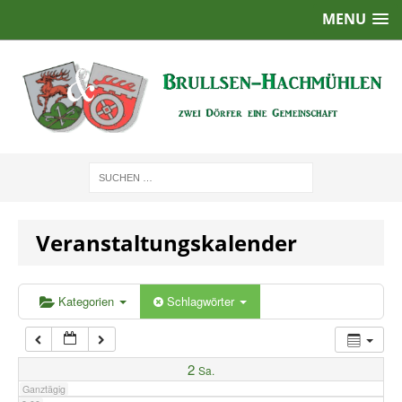
MENU
1:00
2:00
3:00
4:00
Veranstaltungskalender
5:00
6:00
Kategorien
Schlagwörter
7:00
2
Sa.
Ganztägig