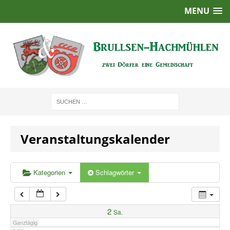
MENU
1:00
2:00
3:00
4:00
Veranstaltungskalender
5:00
6:00
Kategorien
Schlagwörter
7:00
2
Sa.
Ganztägig