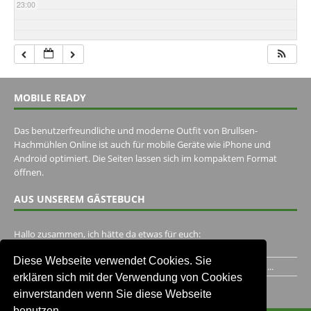
23:00
MOBILE READY
Das benutzerfreundliche und moderne Outfit von Brullsen-
Hachmühlen Online ist auch für mobile Geräte wie iPhone und
Android optimiert. Die Seiten lassen sich im kompaktem Format
öffnen.
AUS UNSEREM GÄSTEBUCH
Hallo zusammen, ich hätte da etwas für euch:
https://www.youtube.com/watch?v=eBAI339HHck Gruß,...
Diese Webseite verwendet Cookies. Sie
Ich habe ein Jahr im Gasthaus Hugo Pape verbracht..Habe ihn...
erklären sich mit der Verwendung von Cookies
Unser Gästebuch besuchen
einverstanden wenn Sie diese Webseite
benutzen.