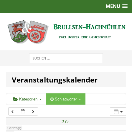
MENU
1:00
2:00
3:00
4:00
Veranstaltungskalender
5:00
6:00
Kategorien
Schlagwörter
7:00
2
Sa.
Ganztägig