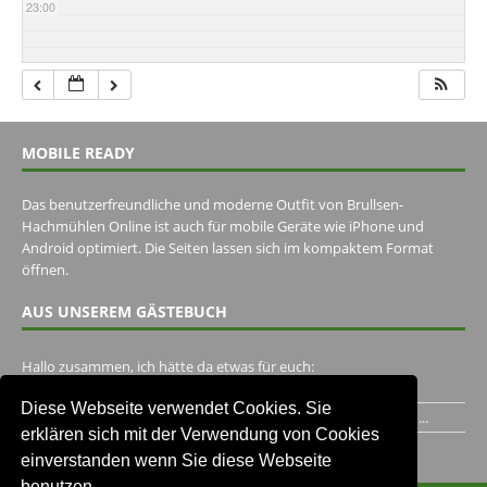
23:00
MOBILE READY
Das benutzerfreundliche und moderne Outfit von Brullsen-
Hachmühlen Online ist auch für mobile Geräte wie iPhone und
Android optimiert. Die Seiten lassen sich im kompaktem Format
öffnen.
AUS UNSEREM GÄSTEBUCH
Hallo zusammen, ich hätte da etwas für euch:
https://www.youtube.com/watch?v=eBAI339HHck Gruß,...
Diese Webseite verwendet Cookies. Sie
Ich habe ein Jahr im Gasthaus Hugo Pape verbracht..Habe ihn...
erklären sich mit der Verwendung von Cookies
Unser Gästebuch besuchen
einverstanden wenn Sie diese Webseite
benutzen.