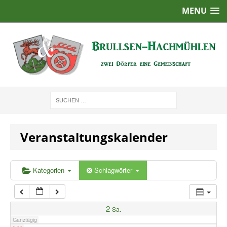
MENU
1:00
2:00
3:00
4:00
Veranstaltungskalender
5:00
6:00
Kategorien
Schlagwörter
7:00
2
Sa.
Ganztägig