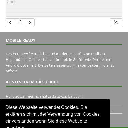
23:00
MOBILE READY
Das benutzerfreundliche und moderne Outfit von Brullsen-
Hachmühlen Online ist auch für mobile Geräte wie iPhone und
Android optimiert. Die Seiten lassen sich im kompaktem Format
öffnen.
AUS UNSEREM GÄSTEBUCH
Hallo zusammen, ich hätte da etwas für euch:
https://www.youtube.com/watch?v=eBAI339HHck Gruß,...
Diese Webseite verwendet Cookies. Sie
Ich habe ein Jahr im Gasthaus Hugo Pape verbracht..Habe ihn...
erklären sich mit der Verwendung von Cookies
Unser Gästebuch besuchen
einverstanden wenn Sie diese Webseite
benutzen.