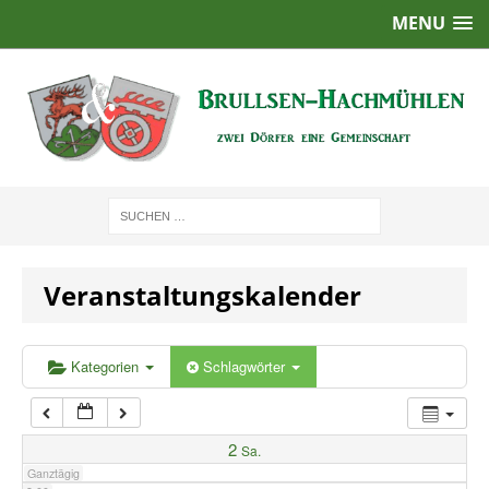
MENU
1:00
2:00
3:00
4:00
Veranstaltungskalender
5:00
6:00
Kategorien
Schlagwörter
7:00
2
Sa.
Ganztägig