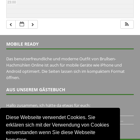
23:00
MOBILE READY
Das benutzerfreundliche und moderne Outfit von Brullsen-
Hachmühlen Online ist auch für mobile Geräte wie iPhone und
Android optimiert. Die Seiten lassen sich im kompaktem Format
öffnen.
AUS UNSEREM GÄSTEBUCH
Hallo zusammen, ich hätte da etwas für euch:
https://www.youtube.com/watch?v=eBAI339HHck Gruß,...
Diese Webseite verwendet Cookies. Sie
Ich habe ein Jahr im Gasthaus Hugo Pape verbracht..Habe ihn...
erklären sich mit der Verwendung von Cookies
Unser Gästebuch besuchen
einverstanden wenn Sie diese Webseite
benutzen.