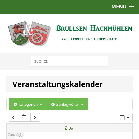
MENU
1:00
2:00
3:00
4:00
Veranstaltungskalender
5:00
6:00
Kategorien
Schlagwörter
7:00
2
Sa.
Ganztägig