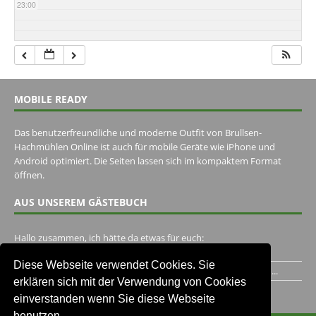
23:00
MOBILE READY
Das benutzerfreundliche und moderne Outfit von Brullsen-
Hachmühlen Online ist auch für mobile Geräte wie iPhone und
Android optimiert. Die Seiten lassen sich im kompaktem Format
öffnen.
AUS UNSEREM GÄSTEBUCH
Hallo zusammen, ich hätte da etwas für euch:
https://www.youtube.com/watch?v=eBAI339HHck Gruß,...
Diese Webseite verwendet Cookies. Sie
Ich habe ein Jahr im Gasthaus Hugo Pape verbracht..Habe ihn...
erklären sich mit der Verwendung von Cookies
Unser Gästebuch besuchen
einverstanden wenn Sie diese Webseite
benutzen.