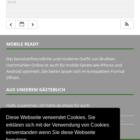
23:00
MOBILE READY
Das benutzerfreundliche und moderne Outfit von Brullsen-
Hachmühlen Online ist auch für mobile Geräte wie iPhone und
Android optimiert. Die Seiten lassen sich im kompaktem Format
öffnen.
AUS UNSEREM GÄSTEBUCH
Hallo zusammen, ich hätte da etwas für euch:
https://www.youtube.com/watch?v=eBAI339HHck Gruß,...
Diese Webseite verwendet Cookies. Sie
Ich habe ein Jahr im Gasthaus Hugo Pape verbracht..Habe ihn...
erklären sich mit der Verwendung von Cookies
Unser Gästebuch besuchen
einverstanden wenn Sie diese Webseite
benutzen.