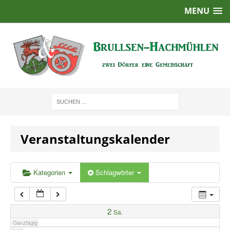
MENU
1:00
2:00
3:00
4:00
Veranstaltungskalender
5:00
6:00
Kategorien
Schlagwörter
7:00
2
Sa.
Ganztägig