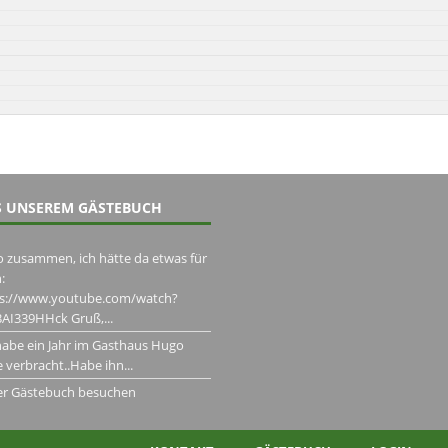
 UNSEREM GÄSTEBUCH
o zusammen, ich hätte da etwas für
:
ps://www.youtube.com/watch?
AI339HHck Gruß,...
habe ein Jahr im Gasthaus Hugo
 verbracht..Habe ihn...
er Gästebuch besuchen