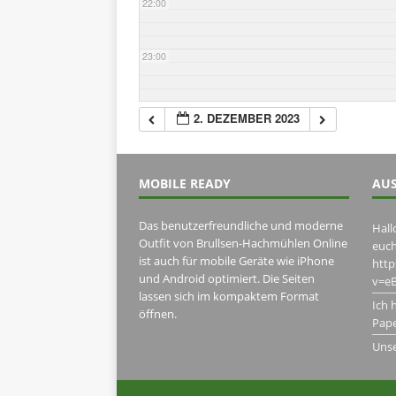
22:00
23:00
2. DEZEMBER 2023
MOBILE READY
AUS
Das benutzerfreundliche und moderne
Hall
Outfit von Brullsen-Hachmühlen Online
euch
ist auch für mobile Geräte wie iPhone
htt
und Android optimiert. Die Seiten
v=eB
lassen sich im kompaktem Format
Ich 
öffnen.
Pape
Uns