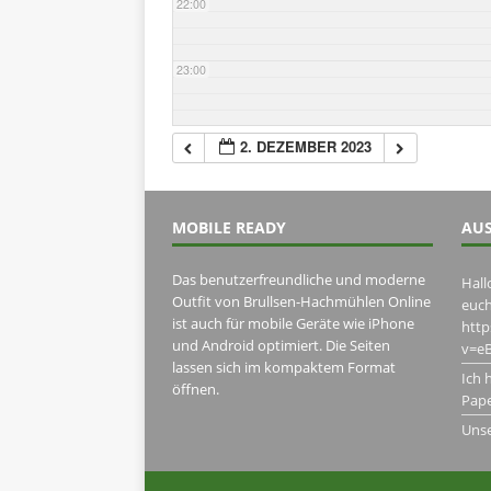
22:00
23:00
2. DEZEMBER 2023
MOBILE READY
AUS
Das benutzerfreundliche und moderne
Hall
Outfit von Brullsen-Hachmühlen Online
euch
ist auch für mobile Geräte wie iPhone
htt
und Android optimiert. Die Seiten
v=eB
lassen sich im kompaktem Format
Ich 
öffnen.
Pape
Uns