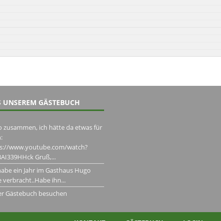
 UNSEREM GÄSTEBUCH
o zusammen, ich hätte da etwas für
:
ps://www.youtube.com/watch?
AI339HHck Gruß,...
habe ein Jahr im Gasthaus Hugo
 verbracht..Habe ihn...
er Gästebuch besuchen