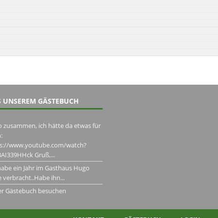
 UNSEREM GÄSTEBUCH
o zusammen, ich hätte da etwas für
:
ps://www.youtube.com/watch?
AI339HHck Gruß,...
habe ein Jahr im Gasthaus Hugo
 verbracht..Habe ihn...
er Gästebuch besuchen