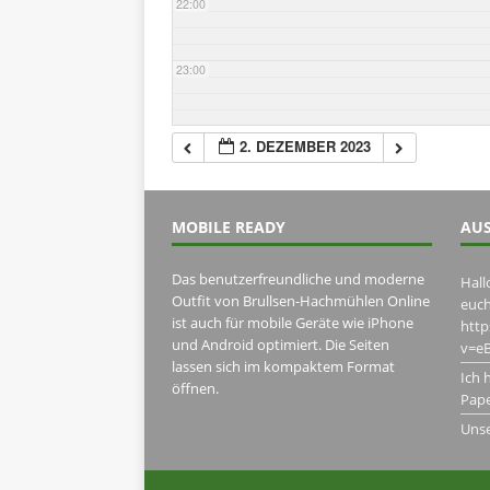
22:00
23:00
2. DEZEMBER 2023
MOBILE READY
AUS
Das benutzerfreundliche und moderne
Hall
Outfit von Brullsen-Hachmühlen Online
euch
ist auch für mobile Geräte wie iPhone
htt
und Android optimiert. Die Seiten
v=eB
lassen sich im kompaktem Format
Ich 
öffnen.
Pape
Uns