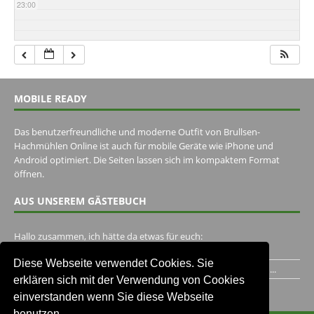
23:00
MOBILE READY
Das benutzerfreundliche und moderne Outfit von Brullsen-
Hachmühlen Online ist auch für mobile Geräte wie iPhone und
Android optimiert. Die Seiten lassen sich im kompaktem Format
öffnen.
AUS UNSEREM GÄSTEBUCH
Hallo zusammen, ich hätte da etwas für euch:
https://www.youtube.com/watch?v=eBAI339HHck Gruß,...
Diese Webseite verwendet Cookies. Sie
Ich habe ein Jahr im Gasthaus Hugo Pape verbracht..Habe ihn...
erklären sich mit der Verwendung von Cookies
Unser Gästebuch besuchen
einverstanden wenn Sie diese Webseite
benutzen.