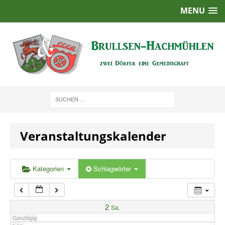
MENU
1:00
2:00
3:00
4:00
Veranstaltungskalender
5:00
6:00
Kategorien
Schlagwörter
7:00
2
Sa.
Ganztägig