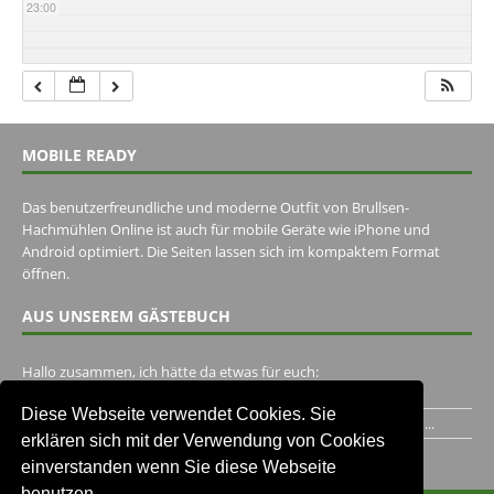
23:00
MOBILE READY
Das benutzerfreundliche und moderne Outfit von Brullsen-
Hachmühlen Online ist auch für mobile Geräte wie iPhone und
Android optimiert. Die Seiten lassen sich im kompaktem Format
öffnen.
AUS UNSEREM GÄSTEBUCH
Hallo zusammen, ich hätte da etwas für euch:
https://www.youtube.com/watch?v=eBAI339HHck Gruß,...
Diese Webseite verwendet Cookies. Sie
Ich habe ein Jahr im Gasthaus Hugo Pape verbracht..Habe ihn...
erklären sich mit der Verwendung von Cookies
Unser Gästebuch besuchen
einverstanden wenn Sie diese Webseite
benutzen.