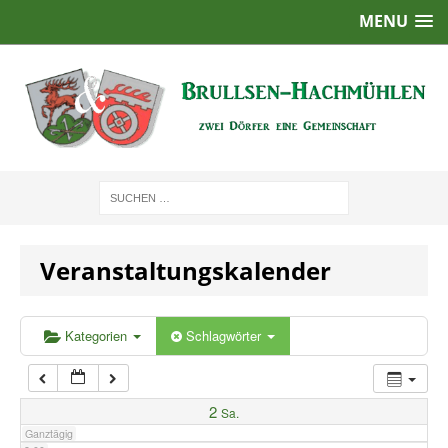
MENU
1:00
2:00
3:00
4:00
Veranstaltungskalender
5:00
6:00
Kategorien
Schlagwörter
7:00
2
Sa.
Ganztägig