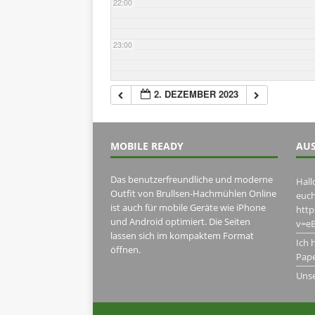
22:00
23:00
2. DEZEMBER 2023
MOBILE READY
AUS
Das benutzerfreundliche und moderne
Hall
Outfit von Brullsen-Hachmühlen Online
euch
ist auch für mobile Geräte wie iPhone
htt
und Android optimiert. Die Seiten
v=eB
lassen sich im kompaktem Format
Ich 
öffnen.
Pape
Uns