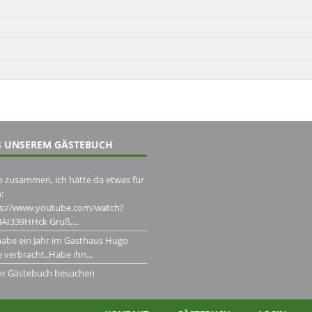
 UNSEREM GÄSTEBUCH
o zusammen, ich hätte da etwas für
:
ps://www.youtube.com/watch?
AI339HHck Gruß,...
habe ein Jahr im Gasthaus Hugo
 verbracht..Habe ihn...
er Gästebuch besuchen