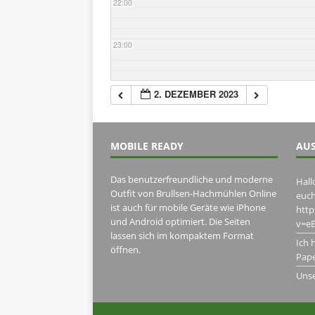
22:00
23:00
2. DEZEMBER 2023
MOBILE READY
AUS
Das benutzerfreundliche und moderne
Hall
Outfit von Brullsen-Hachmühlen Online
euch
ist auch für mobile Geräte wie iPhone
htt
und Android optimiert. Die Seiten
v=eB
lassen sich im kompaktem Format
Ich 
öffnen.
Pape
Uns