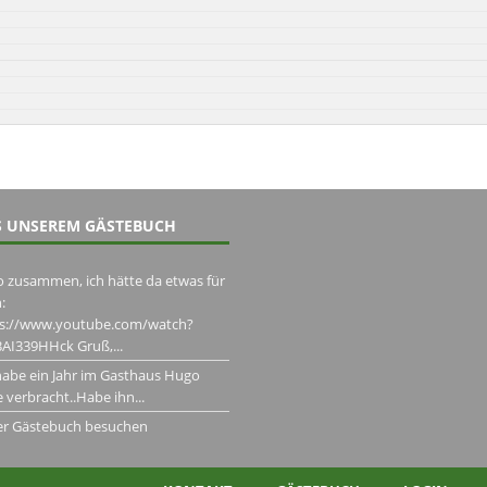
 UNSEREM GÄSTEBUCH
o zusammen, ich hätte da etwas für
:
ps://www.youtube.com/watch?
AI339HHck Gruß,...
habe ein Jahr im Gasthaus Hugo
 verbracht..Habe ihn...
er Gästebuch besuchen