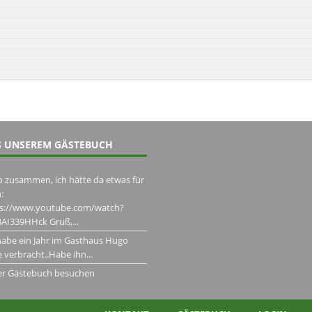
 UNSEREM GÄSTEBUCH
o zusammen, ich hätte da etwas für
:
ps://www.youtube.com/watch?
AI339HHck Gruß,...
habe ein Jahr im Gasthaus Hugo
 verbracht..Habe ihn...
er Gästebuch besuchen