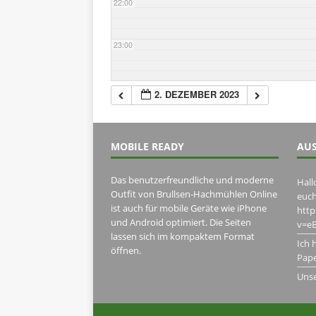
22:00
23:00
2. DEZEMBER 2023
MOBILE READY
AUS
Das benutzerfreundliche und moderne
Hall
Outfit von Brullsen-Hachmühlen Online
euch
ist auch für mobile Geräte wie iPhone
htt
und Android optimiert. Die Seiten
v=eB
lassen sich im kompaktem Format
Ich 
öffnen.
Pape
Uns