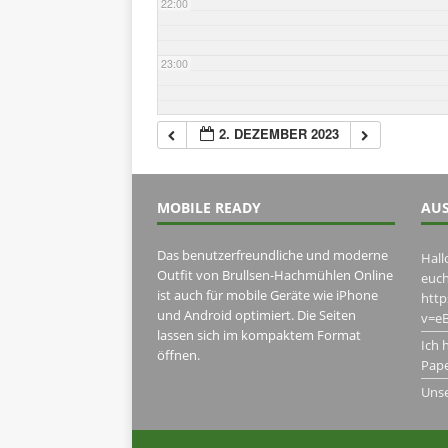
22:00
23:00
2. DEZEMBER 2023
MOBILE READY
AUS
Das benutzerfreundliche und moderne
Hall
Outfit von Brullsen-Hachmühlen Online
euch
ist auch für mobile Geräte wie iPhone
htt
und Android optimiert. Die Seiten
v=eB
lassen sich im kompaktem Format
Ich 
öffnen.
Pape
Uns