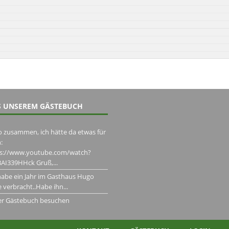
 UNSEREM GÄSTEBUCH
o zusammen, ich hätte da etwas für
:
ps://www.youtube.com/watch?
AI339HHck Gruß,...
habe ein Jahr im Gasthaus Hugo
 verbracht..Habe ihn...
er Gästebuch besuchen