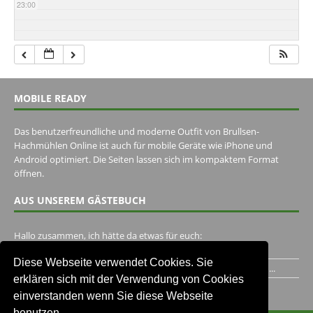
23:00
MOBILE READY
Das benutzerfreundliche und moderne Outfit von Brullsen-
Hachmühlen Online ist auch für mobile Geräte wie iPhone und
Android optimiert. Die Seiten lassen sich im kompaktem Format
öffnen.
AUS UNSEREM GÄSTEBUCH
Hallo zusammen, ich hätte da etwas für euch:
https://www.youtube.com/watch?v=eBAI339HHck Gruß,...
Diese Webseite verwendet Cookies. Sie
Ich habe ein Jahr im Gasthaus Hugo Pape verbracht..Habe ihn...
erklären sich mit der Verwendung von Cookies
Unser Gästebuch besuchen
einverstanden wenn Sie diese Webseite
benutzen.