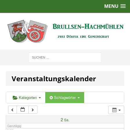
MENU
1:00
2:00
3:00
4:00
Veranstaltungskalender
5:00
6:00
Kategorien
Schlagwörter
7:00
2
Sa.
Ganztägig