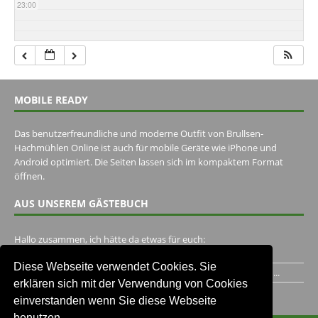
23:00
MOBILE READY
Das benutzerfreundliche und moderne Outfit von Brullsen-
Hachmühlen Online ist auch für mobile Geräte wie iPhone und
Android optimiert. Die Seiten lassen sich im kompaktem Format
öffnen.
AUS UNSEREM GÄSTEBUCH
Hallo zusammen, ich hätte da etwas für euch:
https://www.youtube.com/watch?v=eBAI339HHck Gruß,...
Diese Webseite verwendet Cookies. Sie
Ich habe ein Jahr im Gasthaus Hugo Pape verbracht..Habe ihn...
erklären sich mit der Verwendung von Cookies
Unser Gästebuch besuchen
einverstanden wenn Sie diese Webseite
benutzen.