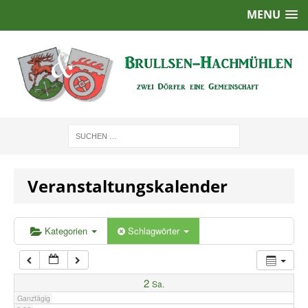
MENU
1:00
2:00
3:00
4:00
Veranstaltungskalender
5:00
6:00
Kategorien
Schlagwörter
7:00
2
Sa.
Ganztägig