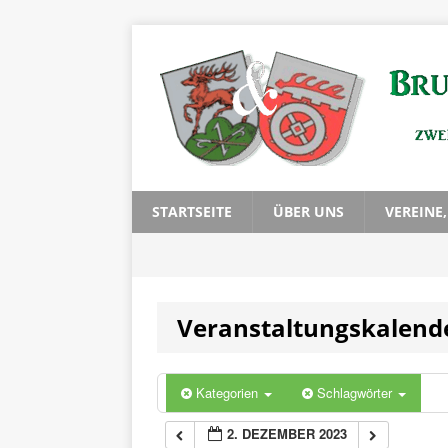
0:00
1:00
2:00
3:00
STARTSEITE
ÜBER UNS
VEREINE
4:00
Veranstaltungskalend
5:00
6:00
Kategorien
Schlagwörter
2. DEZEMBER 2023
7:00