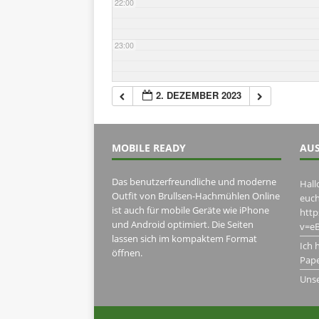
22:00
23:00
2. DEZEMBER 2023
MOBILE READY
AUS
Das benutzerfreundliche und moderne
Hall
Outfit von Brullsen-Hachmühlen Online
euch
ist auch für mobile Geräte wie iPhone
htt
und Android optimiert. Die Seiten
v=eB
lassen sich im kompaktem Format
Ich 
öffnen.
Pape
Uns