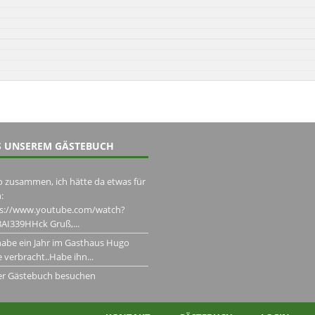
 UNSEREM GÄSTEBUCH
o zusammen, ich hätte da etwas für
:
ps://www.youtube.com/watch?
AI339HHck Gruß,...
habe ein Jahr im Gasthaus Hugo
 verbracht..Habe ihn...
er Gästebuch besuchen