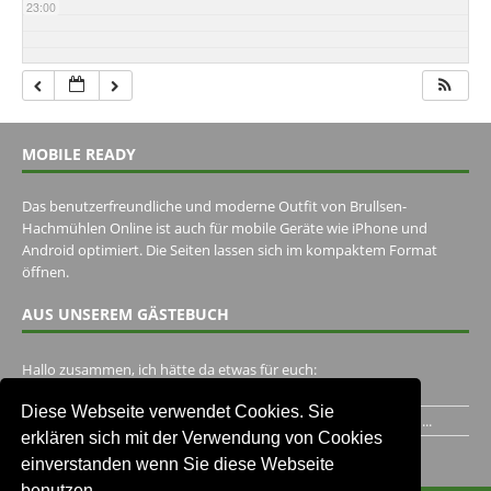
23:00
MOBILE READY
Das benutzerfreundliche und moderne Outfit von Brullsen-
Hachmühlen Online ist auch für mobile Geräte wie iPhone und
Android optimiert. Die Seiten lassen sich im kompaktem Format
öffnen.
AUS UNSEREM GÄSTEBUCH
Hallo zusammen, ich hätte da etwas für euch:
https://www.youtube.com/watch?v=eBAI339HHck Gruß,...
Diese Webseite verwendet Cookies. Sie
Ich habe ein Jahr im Gasthaus Hugo Pape verbracht..Habe ihn...
erklären sich mit der Verwendung von Cookies
Unser Gästebuch besuchen
einverstanden wenn Sie diese Webseite
benutzen.