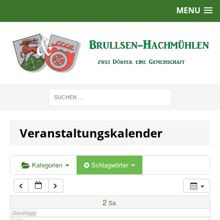
MENU
1:00
2:00
3:00
4:00
Veranstaltungskalender
5:00
6:00
Kategorien
Schlagwörter
7:00
2
Sa.
Ganztägig