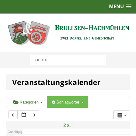
MENU
1:00
2:00
3:00
4:00
Veranstaltungskalender
5:00
6:00
Kategorien
Schlagwörter
7:00
2
Sa.
Ganztägig