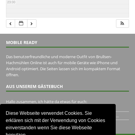
23:00
MOBILE READY
Das benutzerfreundliche und moderne Outfit von Brullsen-
Hachmühlen Online ist auch für mobile Geräte wie iPhone und
Android optimiert. Die Seiten lassen sich im kompaktem Format
öffnen.
AUS UNSEREM GÄSTEBUCH
Hallo zusammen, ich hätte da etwas für euch:
https://www.youtube.com/watch?v=eBAI339HHck Gruß,...
Diese Webseite verwendet Cookies. Sie
Ich habe ein Jahr im Gasthaus Hugo Pape verbracht..Habe ihn...
erklären sich mit der Verwendung von Cookies
Unser Gästebuch besuchen
einverstanden wenn Sie diese Webseite
benutzen.