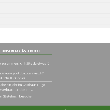
 UNSEREM GÄSTEBUCH
o zusammen, ich hätte da etwas für
:
ps://www.youtube.com/watch?
AI339HHck Gruß,...
habe ein Jahr im Gasthaus Hugo
 verbracht..Habe ihn...
er Gästebuch besuchen