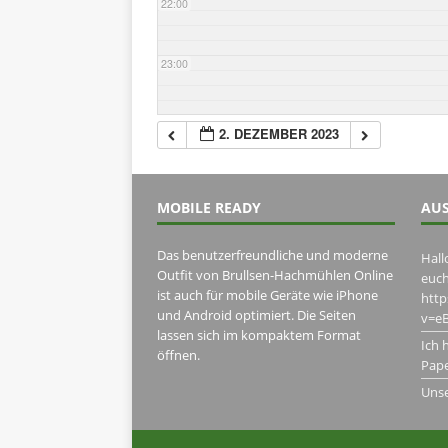
22:00
23:00
2. DEZEMBER 2023
MOBILE READY
AUS
Das benutzerfreundliche und moderne
Hall
Outfit von Brullsen-Hachmühlen Online
euch
ist auch für mobile Geräte wie iPhone
htt
und Android optimiert. Die Seiten
v=eB
lassen sich im kompaktem Format
Ich 
öffnen.
Pape
Uns