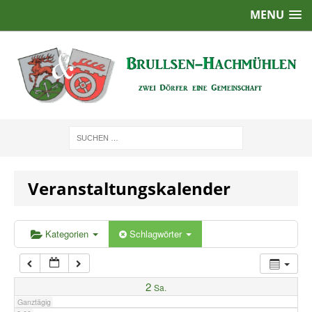
MENU
1:00
2:00
3:00
4:00
Veranstaltungskalender
5:00
6:00
Kategorien
Schlagwörter
7:00
2
Sa.
Ganztägig