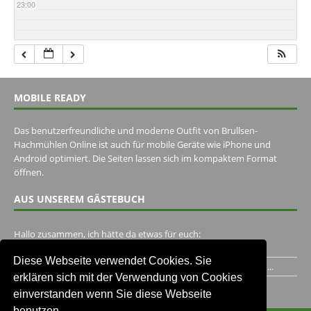
23:00
MOBILE READY
Das benutzerfreundliche und moderne Outfit von Brullsen-
Hachmühlen Online ist auch für mobile Geräte wie iPhone und
Android optimiert. Die Seiten lassen sich im kompaktem Format
öffnen.
AUS UNSEREM GÄSTEBUCH
Hallo zusammen, ich hätte da etwas für euch:
https://www.youtube.com/watch?v=eBAI339HHck Gruß,...
Diese Webseite verwendet Cookies. Sie
Ich habe ein Jahr im Gasthaus Hugo Pape verbracht..Habe ihn...
erklären sich mit der Verwendung von Cookies
Unser Gästebuch besuchen
einverstanden wenn Sie diese Webseite
benutzen.