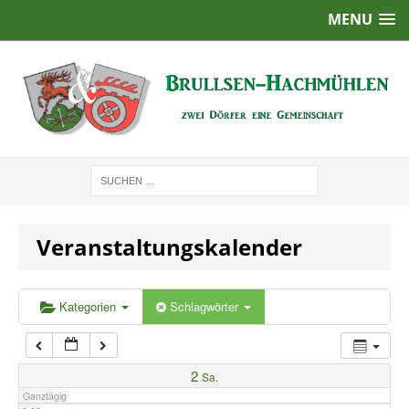
MENU
1:00
2:00
3:00
4:00
Veranstaltungskalender
5:00
6:00
Kategorien
Schlagwörter
7:00
2
Sa.
Ganztägig