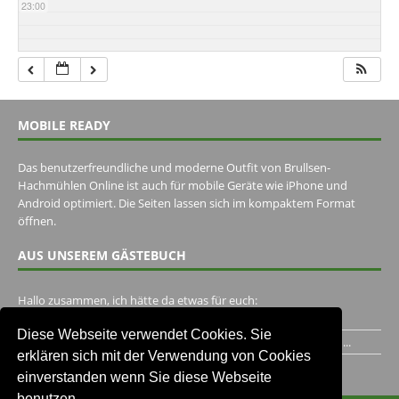
23:00
MOBILE READY
Das benutzerfreundliche und moderne Outfit von Brullsen-
Hachmühlen Online ist auch für mobile Geräte wie iPhone und
Android optimiert. Die Seiten lassen sich im kompaktem Format
öffnen.
AUS UNSEREM GÄSTEBUCH
Hallo zusammen, ich hätte da etwas für euch:
https://www.youtube.com/watch?v=eBAI339HHck Gruß,...
Diese Webseite verwendet Cookies. Sie
Ich habe ein Jahr im Gasthaus Hugo Pape verbracht..Habe ihn...
erklären sich mit der Verwendung von Cookies
Unser Gästebuch besuchen
einverstanden wenn Sie diese Webseite
benutzen.