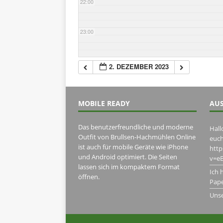
22:00
23:00
2. DEZEMBER 2023
MOBILE READY
AUS
Das benutzerfreundliche und moderne
Hall
Outfit von Brullsen-Hachmühlen Online
euch
ist auch für mobile Geräte wie iPhone
htt
und Android optimiert. Die Seiten
v=eB
lassen sich im kompaktem Format
Ich 
öffnen.
Pape
Uns