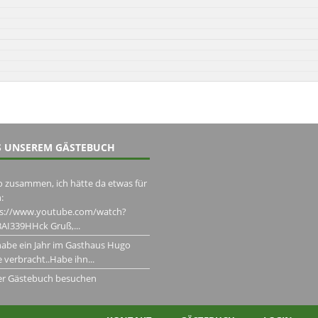
 UNSEREM GÄSTEBUCH
o zusammen, ich hätte da etwas für
:
ps://www.youtube.com/watch?
AI339HHck Gruß,...
habe ein Jahr im Gasthaus Hugo
 verbracht..Habe ihn...
er Gästebuch besuchen