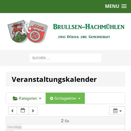
MENU
1:00
2:00
3:00
4:00
Veranstaltungskalender
5:00
6:00
Kategorien
Schlagwörter
7:00
2
Sa.
Ganztägig