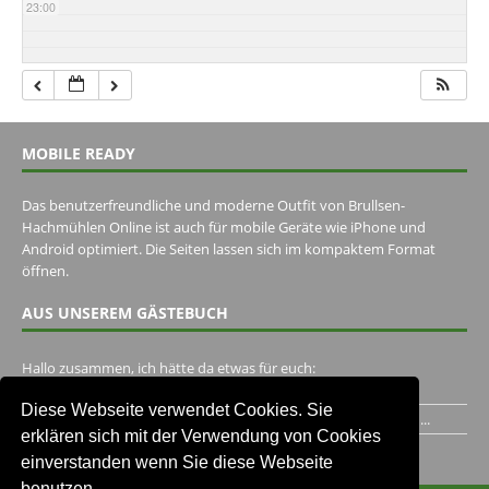
23:00
MOBILE READY
Das benutzerfreundliche und moderne Outfit von Brullsen-
Hachmühlen Online ist auch für mobile Geräte wie iPhone und
Android optimiert. Die Seiten lassen sich im kompaktem Format
öffnen.
AUS UNSEREM GÄSTEBUCH
Hallo zusammen, ich hätte da etwas für euch:
https://www.youtube.com/watch?v=eBAI339HHck Gruß,...
Diese Webseite verwendet Cookies. Sie
Ich habe ein Jahr im Gasthaus Hugo Pape verbracht..Habe ihn...
erklären sich mit der Verwendung von Cookies
Unser Gästebuch besuchen
einverstanden wenn Sie diese Webseite
benutzen.