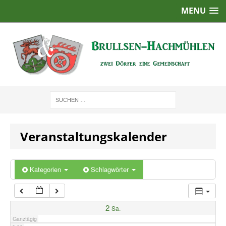
MENU
1:00
2:00
3:00
4:00
Veranstaltungskalender
5:00
6:00
Kategorien
Schlagwörter
7:00
2
Sa.
Ganztägig