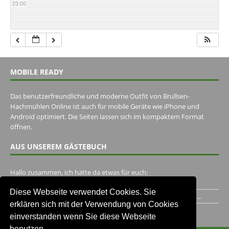
23:00
MOBILE READY
Das benutzerfreundliche und moderne Outfit von Brullsen-
Hachmühlen Online ist auch für mobile Geräte wie iPhone und
Android optimiert. Die Seiten lassen sich im kompaktem Format
öffnen.
AUS UNSEREM GÄSTEBUCH
Hallo zusammen, ich hätte da etwas für euch:
https://www.youtube.com/watch?v=eBAI339HHck Gruß,...
Diese Webseite verwendet Cookies. Sie
Ich habe ein Jahr im Gasthaus Hugo Pape verbracht..Habe ihn...
erklären sich mit der Verwendung von Cookies
Unser Gästebuch besuchen
einverstanden wenn Sie diese Webseite
benutzen.