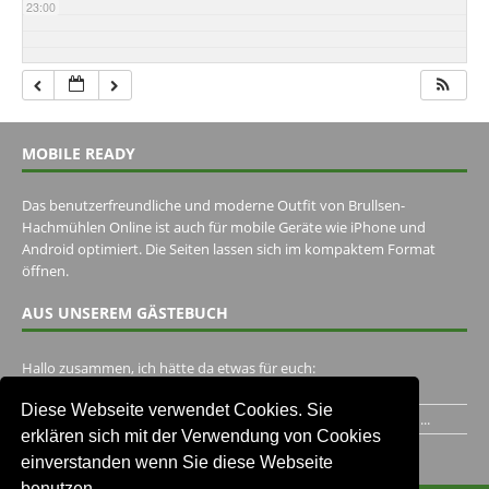
23:00
MOBILE READY
Das benutzerfreundliche und moderne Outfit von Brullsen-
Hachmühlen Online ist auch für mobile Geräte wie iPhone und
Android optimiert. Die Seiten lassen sich im kompaktem Format
öffnen.
AUS UNSEREM GÄSTEBUCH
Hallo zusammen, ich hätte da etwas für euch:
https://www.youtube.com/watch?v=eBAI339HHck Gruß,...
Diese Webseite verwendet Cookies. Sie
Ich habe ein Jahr im Gasthaus Hugo Pape verbracht..Habe ihn...
erklären sich mit der Verwendung von Cookies
Unser Gästebuch besuchen
einverstanden wenn Sie diese Webseite
benutzen.