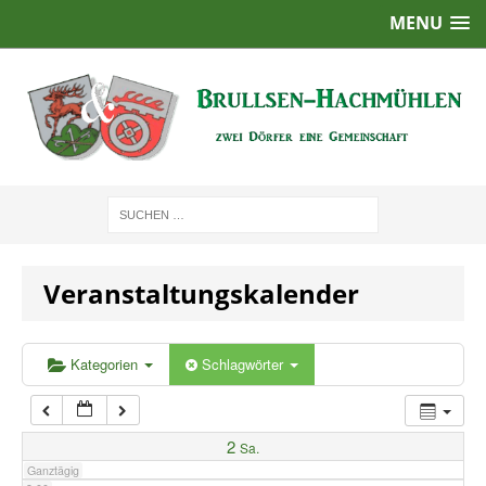
MENU
1:00
2:00
3:00
4:00
Veranstaltungskalender
5:00
6:00
Kategorien
Schlagwörter
7:00
2
Sa.
Ganztägig