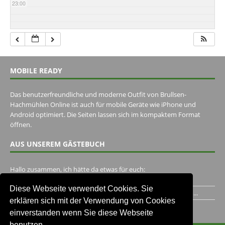
23:00
MOBILE READY
Das benutzerfreundliche und moderne Outfit von Brullsen-
Hachmühlen Online ist auch für mobile Geräte wie iPhone und
Android optimiert. Die Seiten lassen sich im kompaktem Format
öffnen.
AUS UNSEREM GÄSTEBUCH
Hallo zusammen, ich hätte da etwas für euch:
https://www.youtube.com/watch?v=eBAI339HHck Gruß,...
Diese Webseite verwendet Cookies. Sie
Ich habe ein Jahr im Gasthaus Hugo Pape verbracht..Habe ihn...
erklären sich mit der Verwendung von Cookies
Unser Gästebuch besuchen
einverstanden wenn Sie diese Webseite
benutzen.