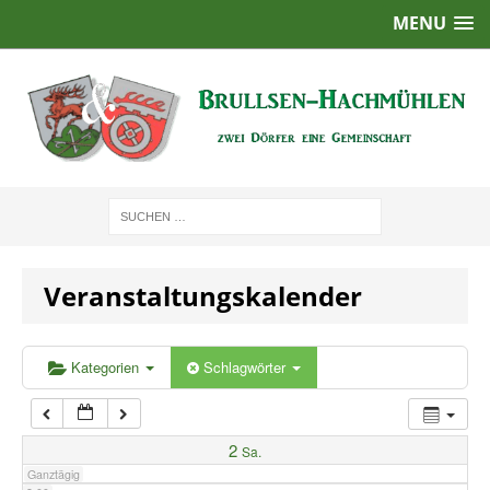
MENU
1:00
2:00
3:00
4:00
Veranstaltungskalender
5:00
6:00
Kategorien
Schlagwörter
7:00
2
Sa.
Ganztägig