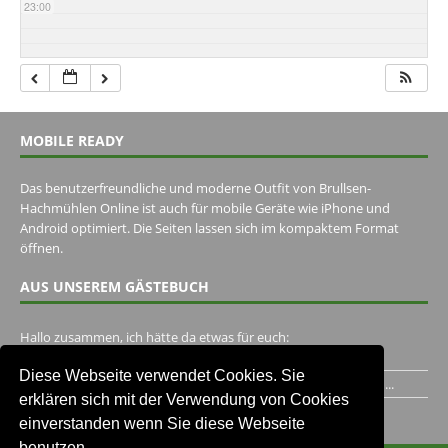
23:00
MOBILE READY
Das benutzerfreundliche und moderne Outfit von Brullsen-
Hachmühlen Online ist auch für mobile Geräte wie iPhone und
Android optimiert. Die Seiten lassen sich im kompaktem Format
öffnen.
AUS UNSEREM GÄSTEBUCH
Hallo zusammen, ich hätte da etwas für euch:
https://www.youtube.com/watch?v=eBAI339HHck Gruß,...
Diese Webseite verwendet Cookies. Sie
Ich habe ein Jahr im Gasthaus Hugo Pape verbracht..Habe ihn...
erklären sich mit der Verwendung von Cookies
Unser Gästebuch besuchen
einverstanden wenn Sie diese Webseite
benutzen.