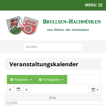
MENU
1:00
2:00
3:00
4:00
Veranstaltungskalender
5:00
6:00
Kategorien
Schlagwörter
7:00
2
Sa.
Ganztägig